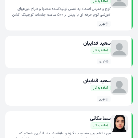
آماده به کار
کوچ و مدرس اعتماد به نفس تولیدکننده محتوا و طراح دورههای
آموزشی کوچ حرفه ای با بیش از ۵۰۰ ساعت جلسات کوچینگ اکشن
کوچ مدرسه کسبوکار و مدرسه استادی مجموعه "بیشتر از ی...
تهران
سعید فداییان
آماده به کار
تهران
سعید فداییان
آماده به کار
تهران
سما مکانی
آماده به کار
من دانشجویی منظم، باانگیزه و علاقه‌مند به یادگیری هستم که