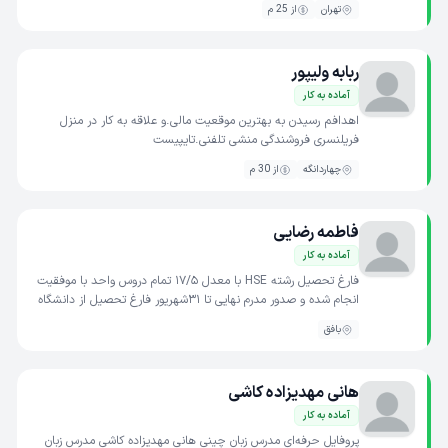
تهران
از 25 م
ربابه ولیپور
آماده به کار
اهدافم رسیدن به بهترین موقعیت مالی.و علاقه به کار در منزل
فریلنسری فروشندگی منشی تلفنی.تایپیست
چهاردانگه
از 30 م
فاطمه رضایی
آماده به کار
فارغ تحصیل رشته HSE با معدل ۱۷/۵ تمام دروس واحد با موفقیت
انجام شده و صدور مدرم نهایی تا ۳۱شهریور فارغ تحصیل از دانشگاه
ازاد اسلامی یزد
بافق
هانی مهدیزاده کاشی
آماده به کار
پروفایل حرفه‌ای مدرس زبان چینی هانی مهدیزاده کاشی مدرس زبان