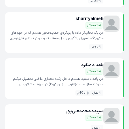
شهر ری
sharifyalmeh
آماده به کار
من یک تحلیلگر داده با رویکردی حمایت‌محور هستم که در حوزه‌های
منتورینگ، تسهیل یادگیری و حل مسئله تجربه و توانمندی قابل‌توجهی
دارم. در محیط‌هایی بهترین عملکرد را دارم که...
بروجن
بامداد منفرد
آماده به کار
من بامداد منفرد هستم داخل رشته معماری داخلی تحصیل میکنم
حدود ۶ سال هست)تقریبا از زمان کرونا) در حوزه محتوانویسی
فعالیت کردم و محتوا برای سایت نوشتم ۵ تا بیزینس در اینستاگ...
تهران
از 40 م
سپیده محمدعلی‌پور
آماده به کار
تهران