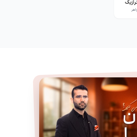
رازیک
اهر