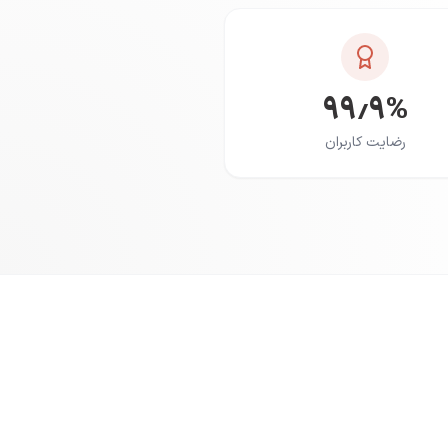
۹۹٫۹%
رضایت کاربران