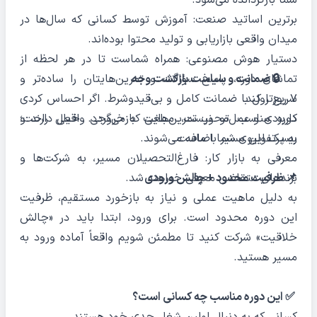
شما بازگردانده می‌شود.
برترین اساتید صنعت: آموزش توسط کسانی که سال‌ها در
میدان واقعی بازاریابی و تولید محتوا بوده‌اند.
دستیار هوش مصنوعی: همراه شماست تا در هر لحظه از
🔒 ضمانت و سیاست بازگشت وجه
تماشای دوره، پاسخ سؤالات و تمرین‌هایتان را ساده‌تر و
سریع‌تر کند.
۷ روز اول با ضمانت کامل و بی‌قیدوشرط. اگر احساس کردی
کاربردی و عمل‌محور: تمرین‌هایی که خروجی واقعی دارند و
دوره مناسب تو نیست، مبلغت بازمی‌گردد. خیال راحت؛
ریسک این مسیر با ماست.
به پرتفولیوی شما اضافه می‌شوند.
معرفی به بازار کار: فارغ‌التحصیلان مسیر، به شرکت‌ها و
📌 ظرفیت محدود + چالش ورودی
برندهای متقاضی معرفی خواهند شد.
به دلیل ماهیت عملی و نیاز به بازخورد مستقیم، ظرفیت
این دوره محدود است. برای ورود، ابتدا باید در «چالش
خلاقیت» شرکت کنید تا مطمئن شویم واقعاً آماده ورود به
مسیر هستید.
✅ این دوره مناسب چه کسانی است؟