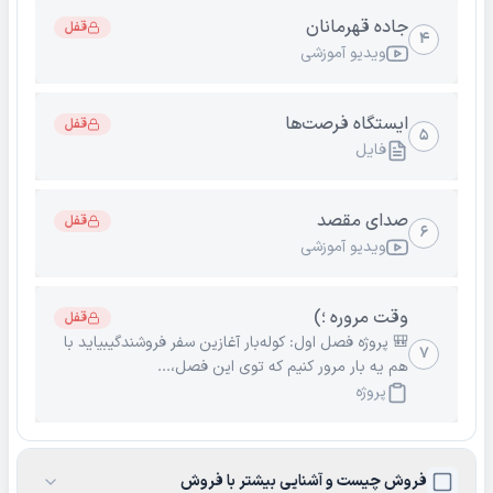
جاده قهرمانان
قفل
۴
ویدیو آموزشی
ایستگاه فرصت‌ها
قفل
۵
فایل
صدای مقصد
قفل
۶
ویدیو آموزشی
وقت مروره ؛)
قفل
🎒 پروژه فصل اول: کوله‌بار آغازین سفر فروشندگیبیاید با
۷
هم یه بار مرور کنیم که توی این فصل،...
پروژه
فروش چیست و آشنایی بیشتر با فروش