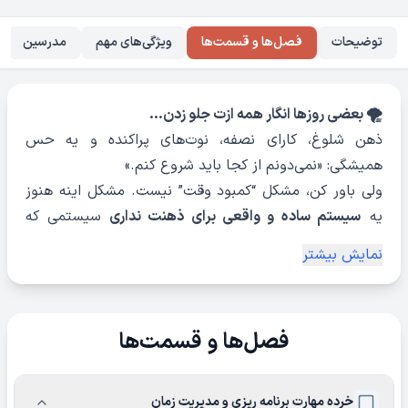
توضیحات
فصل‌ها و قسمت‌ها
ویژگی‌های مهم
مدرسین
🌪 بعضی روزها انگار همه ازت جلو زدن…
ذهن شلوغ، کارای نصفه، نوت‌های پراکنده و یه حس
همیشگی: «نمی‌دونم از کجا باید شروع کنم.»
ولی باور کن، مشکل “کمبود وقت” نیست. مشکل اینه هنوز
یه
سیستم ساده و واقعی برای ذهنت نداری
سیستمی که
کمکت کنه کارا رو مرتب بچینی و آروم شی.
نمایش بیشتر
🎯 قراره چی یاد بگیری؟
توی آموزش
خرده‌مهارت مدیریت زمان
، «متین نیرو‌مند»
فصل‌ها و قسمت‌ها
کمکت می‌کنه با
۴ ابزار کاربردی و قابل اجرا
، نه فقط زمانت،
بلکه
آرامشت
رو هم مدیریت کنی.
ابزارهایی که یاد می‌گیری:
خرده مهارت برنامه ریزی و مدیریت زمان