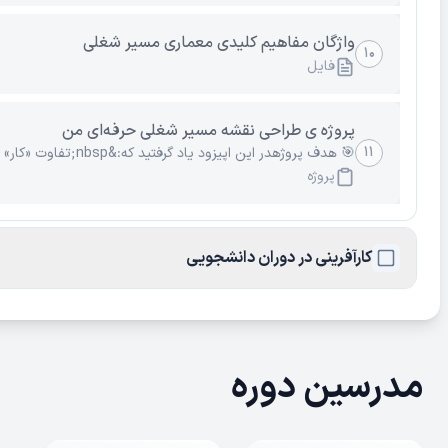
واژگان مفاهیم کلیدی معماری مسیر شغلی
۱۰
فایل
پروژه ی طراحی نقشه مسیر شغلی حرفه‌ای من
۱۱
🎯 هدف پروژهدر این اپیزود یاد گرفتید که:&nbsp;تفاوت «کار» و «شغل» چیست.&nbsp;&nbsp;چرا نظم...
پروژه
کارآفرینی در دوران دانشجویی
مدرسین دوره