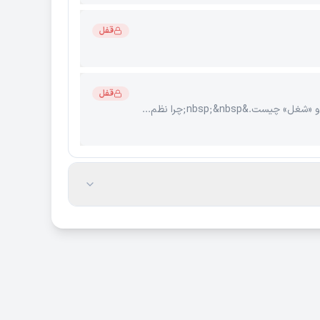
قفل
قفل