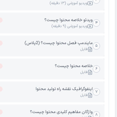
ویدیو آموزشی (۱۳ دقیقه)
و از همه مهمتر، دوست داری پول خیلی خیلی بیشتری در بیاری(عمد
خیلی استفاده شده، چون این دقیقا کاریه که قراره یادگیری مارکتینگ 
ویدئو خلاصه محتوا چیست؟
✌️💸)
۴
ویدیو آموزشی (۹ دقیقه)
❗پس اگر میخوای ماه آینده، درآمدت رو حداقل دو برابر کنی، همین ا
مایندمپ فصل محتوا چیست؟ (2پلاس)
نام بزن و توی این دوره ثبت نام کن.❗
۵
فایل
راستی اگر در حال حاضر،شرایط پرداخت نقدی نداری، میتونی به 
هم پرداخت کنی🤝🏻
خلاصه محتوا چیست؟
۶
فایل
اینفوگرافیک نقشه راه تولید محتوا
۷
فایل
واژگان مفاهیم کلیدی محتوا چیست؟
۸