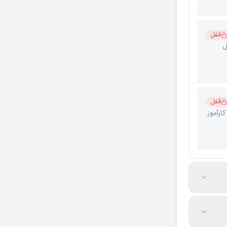
قفل

قفل
🎯 پرو