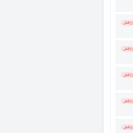
ا دوبار از
با شما بکنه
قفل
لان روی ثبت
قفل
صورت اقساط
قفل
قفل
قفل