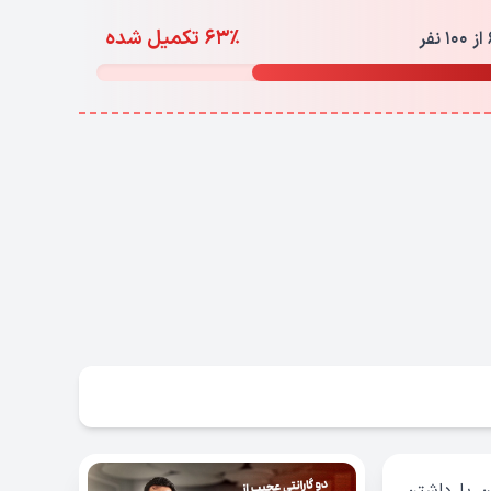
63% تکمیل شده
فر