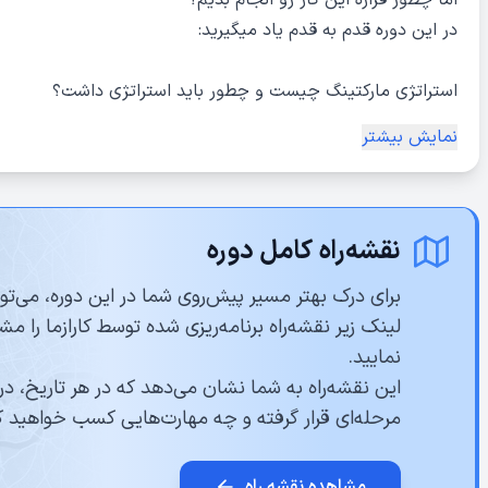
اما چطور قراره این کار رو انجام بدیم؟
در این دوره قدم به قدم یاد میگیرید:
استراتژی مارکتینگ چیست و چطور باید استراتژی داشت؟
با پولسازترین مفهوم مارکتینگ یعنی قیف فروش آشنا میشید و ی
نمایش بیشتر
چطور قیف فروش حرفه ای بسازید.
چطور برنامه مارکتینگ بنویسید و آن را اجرایی کنید.
با انواع راه های جذب مشتری چیست و چگونه میتوان از راه 
مشتری جذب کرد.
نقشه‌راه کامل دوره
چطور پیشنهاد رد نشدنی طراحی کنید که هر کسی از نپذیرفتن
برای درک بهتر مسیر پیش‌روی شما در این دوره، می‌توان
حماقت کند؟
لینک زیر نقشه‌راه برنامه‌ریزی شده توسط کارازما را مش
نمایید.
به طور خلاصه :
این نقشه‌راه به شما نشان می‌دهد که در هر تاریخ، در
مرحله‌ای قرار گرفته و چه مهارت‌هایی کسب خواهید ک
یاد میگیرید که چطور مشتریان بیشتری جذب کنید و چگونه به ا
بیشتر بفروشید.
مشاهده نقشه راه