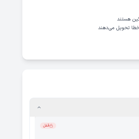
گین هستند
قفل