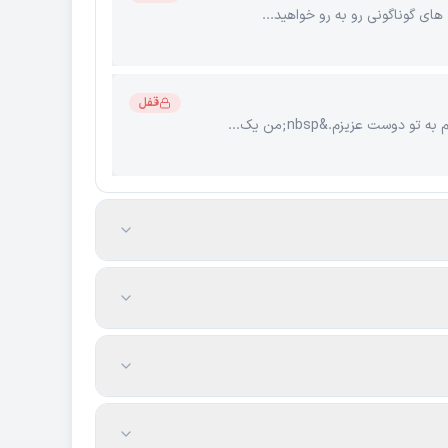
های گوناگونی رو به رو خواهید...
قفل
وست عزیزم.&nbsp;من یک...