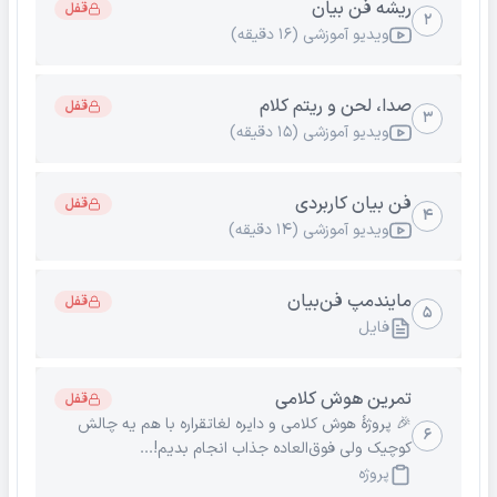
ریشه فن بیان
قفل
۲
ویدیو آموزشی (۱۶ دقیقه)
صدا، لحن و ریتم کلام
قفل
۳
ویدیو آموزشی (۱۵ دقیقه)
فن بیان کاربردی
قفل
۴
ویدیو آموزشی (۱۴ دقیقه)
مایندمپ فن‌بیان
قفل
۵
فایل
تمرین هوش کلامی
قفل
🎉 پروژهٔ هوش کلامی و دایره لغاتقراره با هم یه چالش
۶
کوچیک ولی فوق‌العاده جذاب انجام بدیم!...
پروژه