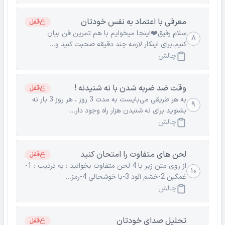
معرفی با اعتماد به نفس خودتان
قفل
سلام رفیق❤️اینجا میخوایم با هم تمرین فن بیان
۸
کنیم.برای اینکار لازمه چند دقیقه صحبت کنید و...
چالش
وقت ضد ضربه شدن با نه شنیدنه !
قفل
به هر طریقی می‌بایست به مدت 3 روز ، هر روز 3 بار نه
۹
بشنوید برای نه شنیدن هزار راه وجود دار...
چالش
لحن های متفاوت را امتحان کنید
قفل
از روی متن زیر با 4 لحن متفاوت بخوانید : به ترتیب : 1-
۱۰
غمگین 2-خشم آلود 3-با خوشحالی 4-رمز...
چالش
تحلیل صدای خودتان
قفل