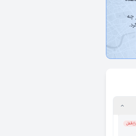
 چه
رد.
قفل