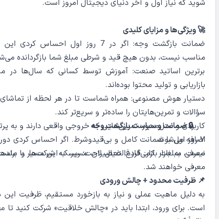
شوید که نیاز اول و آخر دنیای دیجیتال امروز است.
🚀 ویژگی‌ها و مزایای کلیدی
ضمانت بازگشت وجه: اگر در 7 روز اول احساس کرد
مناسب نیست، بدون هیچ قید و شرطی مبلغ شما بازگردانده می‌ش
برترین اساتید صنعت: آموزش توسط کسانی که سال‌ها در می
بازاریابی و تولید محتوا بوده‌اند.
دستیار هوش مصنوعی: همراه شماست تا در هر لحظه از تماشای 
سؤالات و تمرین‌هایتان را ساده‌تر و سریع‌تر کند.
🔒 ضمانت و سیاست بازگشت وجه
کاربردی و عمل‌محور: تمرین‌هایی که خروجی واقعی دارند و به پر
اضافه می‌شوند.
۷ روز اول با ضمانت کامل و بی‌قیدوشرط. اگر احساس کردی دور
نیست، مبلغت بازمی‌گردد. خیال راحت؛ ریسک این مسیر با ماست
معرفی به بازار کار: فارغ‌التحصیلان مسیر، به شرکت‌ها و برند
معرفی خواهند شد.
📌 ظرفیت محدود + چالش ورودی
به دلیل ماهیت عملی و نیاز به بازخورد مستقیم، ظرفیت این 
است. برای ورود، ابتدا باید در «چالش خلاقیت» شرکت کنید تا 