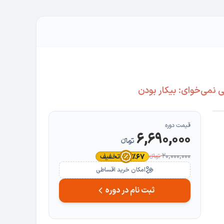
 نمی‌خوای: بیکار بودن
قیمت دوره
6,690,000
تومانءء
20,000,000
تخفیف
تومانءء
٪67
امکان خرید اقساطی
ثبت نام در دوره