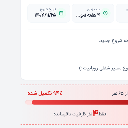
ش
مدت زمان
تاریخ شروع
4 هفته آموزشی
1404/11/25
قطه شروع جدیه.
وع مسیر شغلی رویاییت :)
94% تکمیل شده
4
فقط
نفر ظرفیت باقیمانده